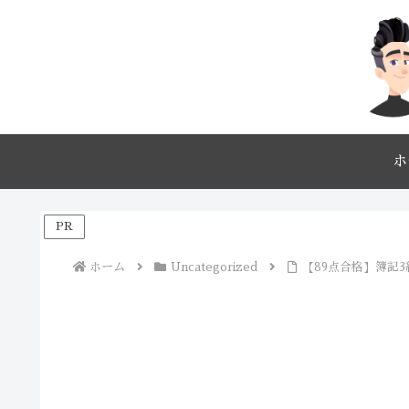
ホ
PR
ホーム
Uncategorized
【89点合格】簿記