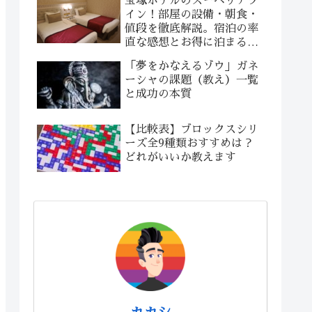
宝塚ホテルのスーペリアツ
イン！部屋の設備・朝食・
値段を徹底解説。宿泊の率
直な感想とお得に泊まる方
法！
「夢をかなえるゾウ」ガネ
ーシャの課題（教え）一覧
と成功の本質
【比較表】ブロックスシリ
ーズ全9種類おすすめは？
どれがいいか教えます